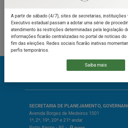
A partir de sábado (4/7), sites de secretarias, instituiçõe
Executivo estadual passam a adotar uma série de proced
Quem já faz parte dessa
atendimento às restrições determinadas pela legislação do
transformação
informações ficarão centralizadas no portal de notícias d
fim das eleições. Redes sociais ficarão inativas momenta
perfis temporários.
Saiba mais
CONHEÇA O PROGRAMA RS+DIGITAL
SECRETARIA DE PLANEJAMENTO, GOVERNAN
Avenida Borges de Medeiros 1501
1º, 2º, 19º, 20º e 21º andar
Porto Alegre - RS -
mapa