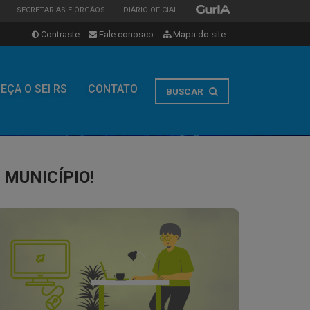
ESTADO
ESTADO
ESTADO
SECRETARIAS E ÓRGÃOS
DIÁRIO OFICIAL
Contraste
Fale conosco
Mapa do site
EÇA O SEI RS
CONTATO
BUSCAR
 MUNICÍPIO!