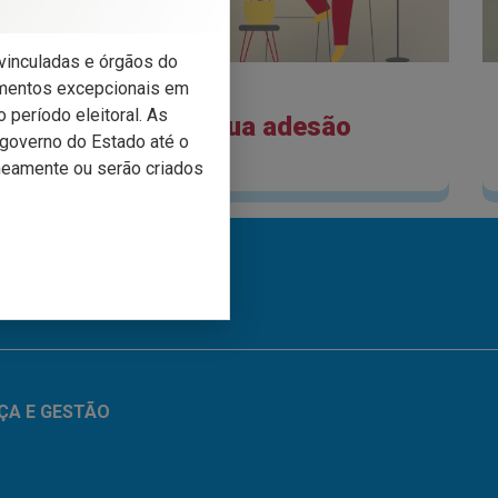
s vinculadas e órgãos do
imentos excepcionais em
 período eleitoral. As
Faça sua adesão
o governo do Estado até o
neamente ou serão criados
CONHEÇA O SEI RS
ÇA E GESTÃO